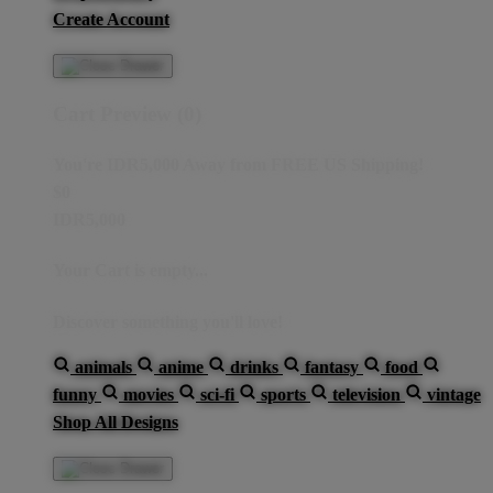
Create Account
Cart Preview (0)
You're
IDR5,000
Away from
FREE US Shipping!
$0
IDR5,000
Your Cart is empty...
Discover something you'll love!
animals
anime
drinks
fantasy
food
funny
movies
sci-fi
sports
television
vintage
Shop All Designs