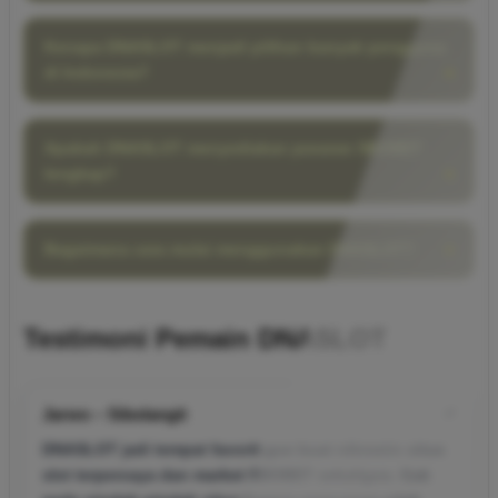
menikmati berbagai pilihan permainan dengan lebih
DNASLOT menyediakan berbagai kategori hiburan online
praktis.
seperti situs slot terpercaya, pasaran SBOBET, taruhan
Kenapa DNASLOT menjadi pilihan banyak pengguna
olahraga populer, mix parlay, serta beragam market pilihan
di Indonesia?
yang dapat diakses melalui satu akun.
Karena DNASLOT menghadirkan pilihan situs slot
terpercaya dan market SBOBET yang lengkap, didukung
Apakah DNASLOT menyediakan pasaran SBOBET
sistem akses yang stabil, tampilan responsif, serta
lengkap?
navigasi yang mudah digunakan di berbagai perangkat.
Ya, DNASLOT menghadirkan berbagai pasaran SBOBET
populer mulai dari taruhan sepak bola, handicap, over
Bagaimana cara mulai menggunakan DNASLOT?
under, hingga mix parlay yang dapat diakses dengan lebih
mudah dan nyaman.
Pengguna cukup mengakses link resmi DNASLOT,
melakukan registrasi akun, lalu login untuk menikmati
Testimoni Pemain DNASLOT
berbagai pilihan situs slot terpercaya dan pasaran SBOBET
yang tersedia dalam satu platform.
Jarwo – Sibolangit
✔
DNASLOT jadi tempat favorit gue buat nikmatin situs
slot terpercaya dan market SBOBET sekaligus. Gak