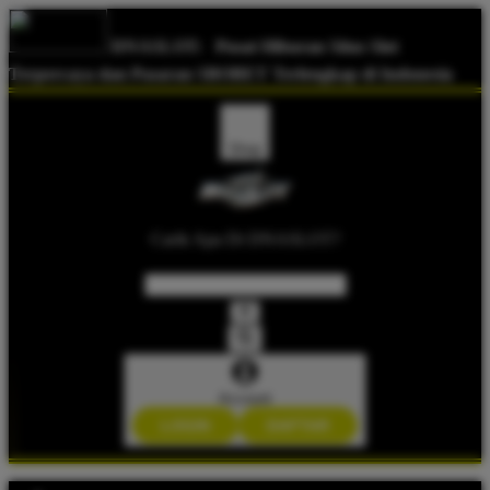
DNASLOT:
Pusat Hiburan Situs Slot
Terpercaya dan Pasaran SBOBET Terlengkap di Indonesia
Shop
Carik Apa Di DNASLOT?
Account
LOGIN
DAFTAR