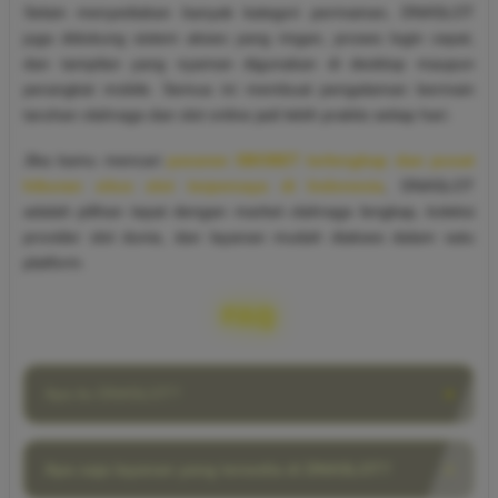
Selain menyediakan banyak kategori permainan, DNASLOT
juga didukung sistem akses yang ringan, proses login cepat,
dan tampilan yang nyaman digunakan di desktop maupun
perangkat mobile. Semua ini membuat pengalaman bermain
taruhan olahraga dan slot online jadi lebih praktis setiap hari.
Jika kamu mencari
pasaran SBOBET terlengkap dan pusat
hiburan situs slot terpercaya di Indonesia
, DNASLOT
adalah pilihan tepat dengan market olahraga lengkap, koleksi
provider slot dunia, dan layanan mudah diakses dalam satu
platform.
FAQ
Apa itu DNASLOT?
DNASLOT adalah pusat hiburan online yang menghadirkan
kombinasi situs slot terpercaya dan pasaran SBOBET
Apa saja layanan yang tersedia di DNASLOT?
terlengkap dalam satu platform, sehingga pengguna dapat