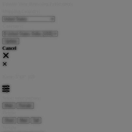
Update Your Browsing Preferences
Shipping Country:
Currency:
Cancel
Katie:
5'10"
160
Select your person:
Male
Female
Height
Short
Med
Tall
Weight