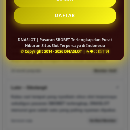
online. situs slot terpercaya lengkap, market SBOBET
banyak, dan aksesnya juga lancar setiap hari.
DAFTAR
10 menit yang lalu
Member Aktif
Zuki – Prongil
✔
DNASLOT | Pasaran SBOBET Terlengkap dan Pusat
Hiburan Situs Slot Terpercaya di Indonesia
SBOBET di DNASLOT punya banyak pilihan market
© Copyright 2014 - 2026 DNASLOT | らモ〇 巨丁月
yang gampang dicari. Ditambah koleksi situs slot
terpercaya yang beragam bikin betah lama-lama.
10 menit yang lalu
Member Aktif
Luter – Sibolangit
✔
Kalau cari tempat yang nyediain situs slot terpercaya
sekaligus pasaran SBOBET terlengkap, DNASLOT
menurut gue salah satu yang paling nyaman dipakai.
barusan saja
Verified Member