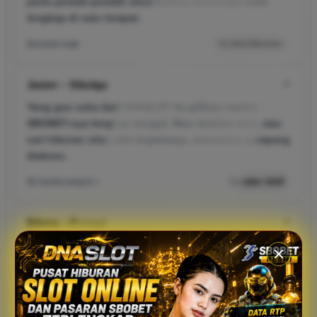
perlu pindah-pindah situs karena semuanya udah
lengkap di satu tempat.
barusan saja
Verified Member
Jastor – Sibolga
✔
Yang gue suka dari DNASLOT itu pilihan market
SBOBET-nya lengkap banget. Mau taruhan bola atau
cari hiburan situs slot terpercaya, semuanya gampang
diakses.
05 menit yang lalu
Member Aktif
Bikmo – Prongil
✔
Buat pecinta situs slot terpercaya dan bola kayak
gue, DNASLOT enak dipakai harian. Game slot
banyak, market SBOBET juga selalu update.
10 menit yang lalu
Member Aktif