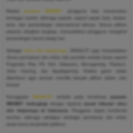
Melalui
pasaran SBOBET
, pengguna bisa menemukan
berbagai market olahraga populer seperti sepak bola, basket,
tenis, dan pertandingan internasional lainnya. Semua pilihan
pasaran disajikan lengkap, memudahkan pengguna mengikuti
pertandingan favorit setiap hari.
Sebagai
situs slot terpercaya
, DNASLOT juga menyediakan
ribuan permainan slot online dari provider terbaik dunia seperti
Pragmatic Play, PG Soft, Habanero, Microgaming, Playtech,
Joker Gaming, dan Spadegaming. Koleksi game selalu
diperbarui agar pemain memiliki banyak pilihan dalam satu
tempat.
Keunggulan
DNASLOT
terletak pada kombinasi
pasaran
SBOBET terlengkap
dengan layanan
pusat hiburan situs
slot terpercaya di Indonesia
. Pengguna dapat menikmati
taruhan olahraga sekaligus berbagai permainan slot online
tanpa harus berpindah platform.