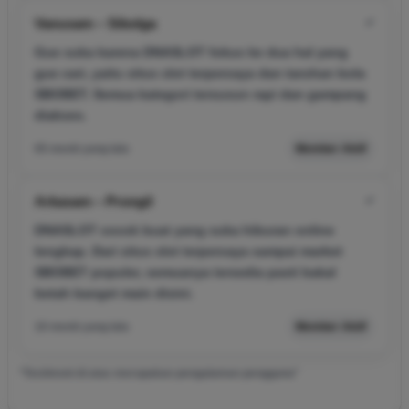
Vanusam – Sibolga
✔
Gue suka karena DNASLOT fokus ke dua hal yang
gue cari, yaitu situs slot terpercaya dan taruhan bola
SBOBET. Semua kategori tersusun rapi dan gampang
diakses.
05 menit yang lalu
Member Aktif
Arkasam – Prongil
✔
DNASLOT cocok buat yang suka hiburan online
lengkap. Dari situs slot terpercaya sampai market
SBOBET populer, semuanya tersedia pasti bakal
betah banget main disini.
10 menit yang lalu
Member Aktif
*Testimoni di atas merupakan pengalaman pengguna*