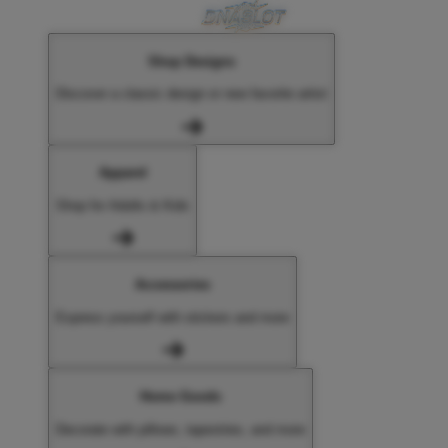
Shop Designs
Discover a classic design or new favorite artist
Apparel
Shop for Adults & Kids
Accessories
Express yourself with stickers and more
Home Goods
Decorate with pillows, tapestries, and more